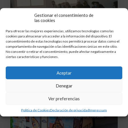
Gestionar el consentimiento de
las cookies
Para ofrecer las mejores experiencias, utilizamos tecnologías como las
cookies para almacenar y/o acceder a la información del dispositivo. El
consentimiento de estas tecnologías nos permitirá procesar datos como el
comportamiento de navegación o las identificaciones únicas en este sitio.
No consentir o retirar el consentimiento, puede afectar negativamente a
5 abril, 2022
ciertas características y funciones.
¡Ángel nos ha visitado!
Uno de los participantes del programa
Aceptar
B4MAZUBI2018 nos ha…
Denegar
Ver preferencias
Política de Cookies
Declaración de privacidad
Impressum
NOTICIAS Y PROYECTOS B4M